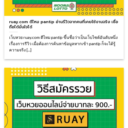
ruay.com ดีไหม pantip อ่านรีวิวจากคนที่เคยใช้งานจริง เชื่อ
ถือได้มั่นใจได้
เว็บหวย ruay.com ดีไหม pantip ขึ้นชื่อว่าเป็นเว็บไซต์อันดับหนึ่ง
เรื่องการรีวิว เมื่อต้องการค้นหาข้อมูลหากเข้า pantip ก็จะได้รู้
ความจริง [...]