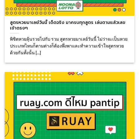
สูตรหวยมาเลย์วันนี้ เด็ดจริง มาครบทุกสูตร เล่นตามแล้วเลข
เข้าตรงๆ
พิชิตหวยลุ้นรวยไปกับ รวม สูตรหวยมาเลย์วันนี้ ไม่ว่าจะเป็นหวย
ประเภทไหนก็ตามต่างก็ต้องพึ่งพาและทำความเข้าใจสูตรหวย
ด้วยกันทั้งนั้น [...]