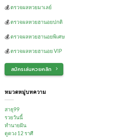
💰
ตรวจผลหวยมาเลย์
💰
ตรวจผลหวยฮานอยปกติ
💰
ตรวจผลหวยฮานอยพิเศษ
💰
ตรวจผลหวยฮานอย VIP
สมัครเล่นหวยคลิก
หมวดหมู่บทความ
สาธุ99
รวยวันนี้
ทำนายฝัน
ดูดวง 12 ราศี