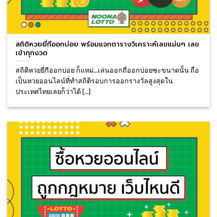
สถิติหวยยี่กีออกบ่อย พร้อมแจกตารางวิเคราะห์เลขแม่นๆ เลข
เข้าทุกงวด
สถิติหวยยี่กีออกบ่อย ก็แหม่...เล่นออกถี่ออกบ่อยซะขนาดนั้น ถือ
เป็นหวยออนไลน์ที่ทำสถิติรอบการออกรางวัลสูงสุดใน
ประเทศไทยเลยก็ว่าได้ [...]