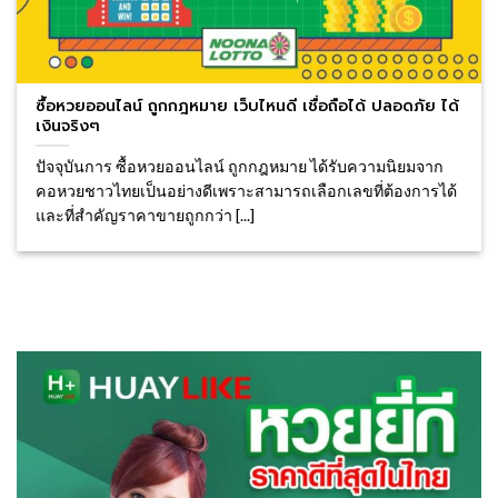
ซื้อหวยออนไลน์ ถูกกฎหมาย เว็บไหนดี เชื่อถือได้ ปลอดภัย ได้
เงินจริงๆ
ปัจจุบันการ ซื้อหวยออนไลน์ ถูกกฎหมาย ได้รับความนิยมจาก
คอหวยชาวไทยเป็นอย่างดีเพราะสามารถเลือกเลขที่ต้องการได้
และที่สำคัญราคาขายถูกกว่า [...]