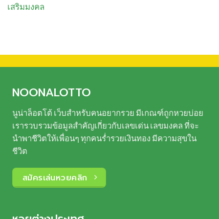
เสริมมงคล
NOONALOTTO
นูน่าล็อตโต้
เว็บสำหรับคนอยากรวย มีเกณฑ์ถูกหวยบ่อย
เรารวบรวมข้อมูลสำคัญเกี่ยวกับเลขเด่น เลขมงคล ที่จะ
นำพาชีวิตให้เพื่อนๆ ทุกคนร่ำรวยเงินทอง มีความสุขใน
ชีวิต
สมัครเล่นหวยคลิก