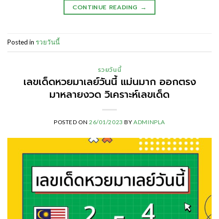
CONTINUE READING
→
Posted in
รวยวันนี้
รวยวันนี้
เลขเด็ดหวยมาเลย์วันนี้ แม่นมาก ออกตรง
มาหลายงวด วิเคราะห์เลขเด็ด
POSTED ON
26/01/2023
BY
ADMINPLA