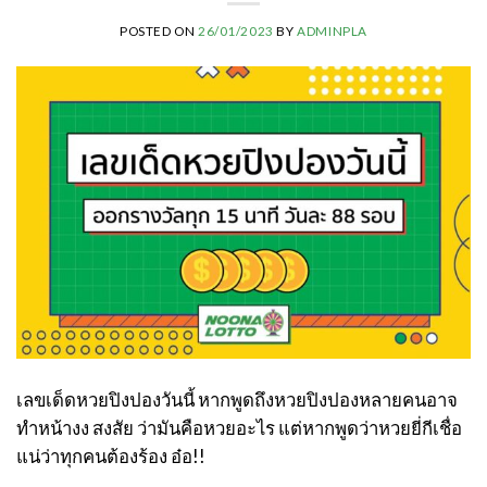
POSTED ON
26/01/2023
BY
ADMINPLA
เลขเด็ดหวยปิงปองวันนี้ หากพูดถึงหวยปิงปองหลายคนอาจ
ทำหน้างง สงสัย ว่ามันคือหวยอะไร แต่หากพูดว่าหวยยี่กีเชื่อ
แน่ว่าทุกคนต้องร้อง อ๋อ!!