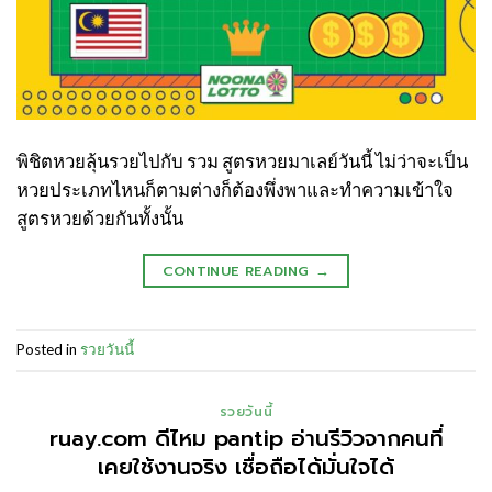
พิชิตหวยลุ้นรวยไปกับ รวม สูตรหวยมาเลย์วันนี้ ไม่ว่าจะเป็น
หวยประเภทไหนก็ตามต่างก็ต้องพึ่งพาและทำความเข้าใจ
สูตรหวยด้วยกันทั้งนั้น
CONTINUE READING
→
Posted in
รวยวันนี้
รวยวันนี้
ruay.com ดีไหม pantip อ่านรีวิวจากคนที่
เคยใช้งานจริง เชื่อถือได้มั่นใจได้