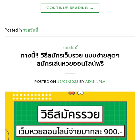
CONTINUE READING
→
Posted in
รวยวันนี้
รวยวันนี้
ทางนี้!! วิธีสมัครเว็บรวย แบบง่ายสุดๆ
สมัครเล่นหวยออนไลน์ฟรี
POSTED ON
19/01/2023
BY
ADMINPLA