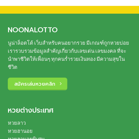
NOONALOTTO
นูน่าล็อตโต้
เว็บสำหรับคนอยากรวย มีเกณฑ์ถูกหวยบ่อย
เรารวบรวมข้อมูลสำคัญเกี่ยวกับเลขเด่น เลขมงคล ที่จะ
นำพาชีวิตให้เพื่อนๆ ทุกคนร่ำรวยเงินทอง มีความสุขใน
ชีวิต
สมัครเล่นหวยคลิก
หวยต่างประเทศ
หวยลาว
หวยฮานอย
หวยฮานอยพิเศษ