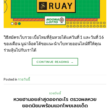
วิธีสมัครเว็บรวย เบื่อไหมที่ลุ้นหวยได้แค่วันที่ 1 และวันที่ 16
ของเดือน นูน่าล็อตโต้ขอแนะนำเว็บหวยออนไลน์ที่ให้คุณ
ร่วมลุ้นไปกับเราได้
CONTINUE READING
→
Posted in
รวยวันนี้
รวยวันนี้
หวยฮานอยล่าสุดออกอะไร ตรวจผลหวย
ยอดนิยมพร้อมแจกโพยเลขเด็ด