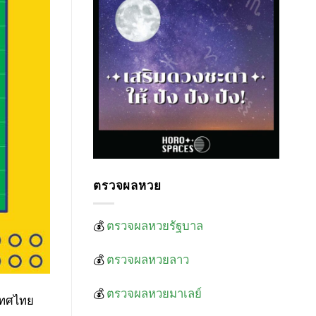
ตรวจผลหวย
💰
ตรวจผลหวยรัฐบาล
💰
ตรวจผลหวยลาว
💰
ตรวจผลหวยมาเลย์
ะเทศไทย