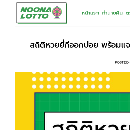
Skip
to
หน้าแรก
ทำนายฝัน
ต
content
สถิติหวยยี่กีออกบ่อย พร้อมแ
POSTED