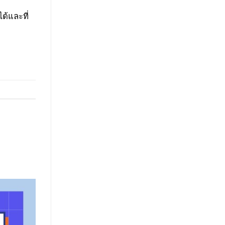
ด้และที่