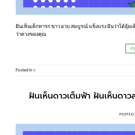
ฝันเห็นเด็กทารก ขาว อวบ สมบูรณ์ แข็งแรง ฝันว่าได้อุ้มเ
ว่าดวงของคุณ
C
Posted in
ด
ฝันเห็นดาวเต็มฟ้า ฝันเห็นดาว
POSTED