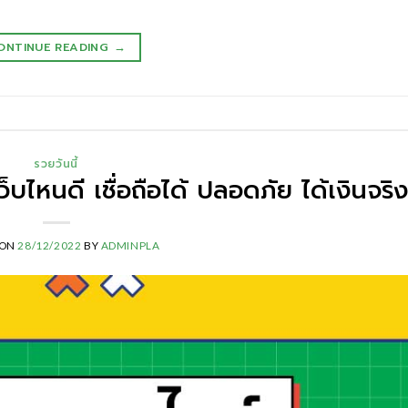
ONTINUE READING
→
รวยวันนี้
บไหนดี เชื่อถือได้ ปลอดภัย ได้เงินจริ
 ON
28/12/2022
BY
ADMINPLA