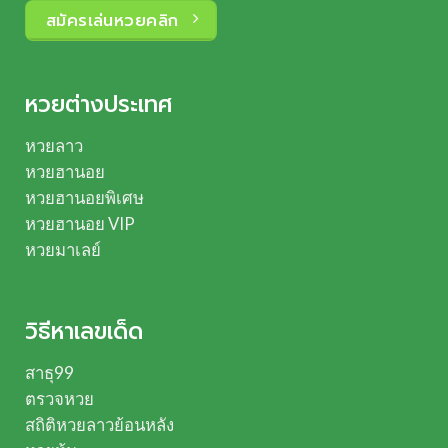
สมัครเล่นหวยคลิก
หวยต่างประเทศ
หวยลาว
หวยฮานอย
หวยฮานอยพิเศษ
หวยฮานอย VIP
หวยมาเลย์
วิธีหาเลขเด็ด
สาธุ99
ตรวจหวย
สถิติหวยลาวย้อนหลัง