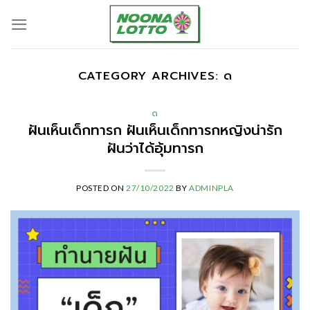
Skip
to
content
CATEGORY ARCHIVES:
ด
ด
ฝันเห็นเด็กทารก ฝันเห็นเด็กทารกหญิงน่ารัก
ฝันว่าได้อุ้มทารก
POSTED ON
27/10/2022
BY
ADMINPLA