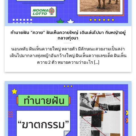
ทำนายฝัน “ควาย” ฝันเห็นควายใหญ่ เดินเล่นไปมา กินหญ้าอยู่
กลางทุ่งนา
นอนหลับ ฝันเห็นควายใหญ่ หลายตัว มีลักษณะสวยงามเป็นสง่า
เดินไปมากลางทุ่งหญ้าอันกว้างใหญ่ ฝันเห็นควายเลขเด็ด ฝันเห็น
ควาย 2 ตัว หมายความว่าอะไร [...]