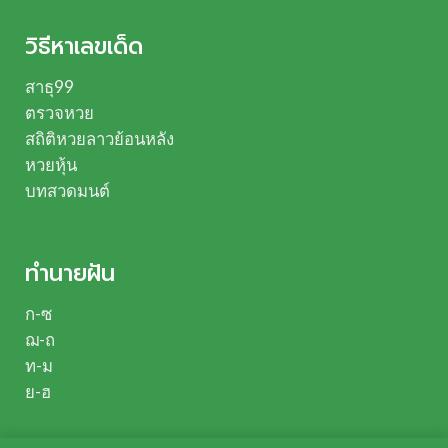
วิธีหาเลขเด็ด
สาธุ99
ตรวจหวย
สถิติหวยลาวย้อนหลัง
หวยหุ้น
บทสวดมนต์
ทำนายฝัน
ก-ซ
ฌ-ถ
ท-ม
ย-ฮ