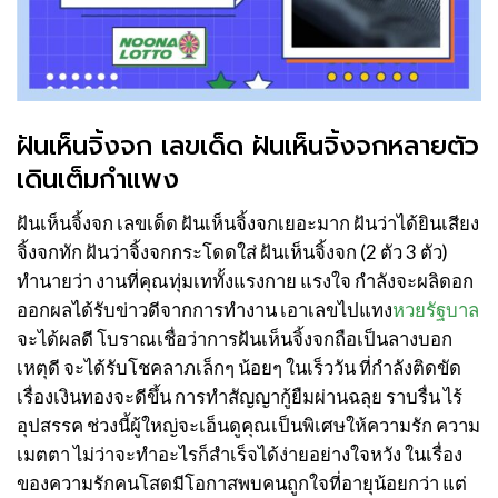
ฝันเห็นจิ้งจก เลขเด็ด ฝันเห็นจิ้งจกหลายตัว
เดินเต็มกำแพง
ฝันเห็นจิ้งจก เลขเด็ด ฝันเห็นจิ้งจกเยอะมาก ฝันว่าได้ยินเสียง
จิ้งจกทัก ฝันว่าจิ้งจกกระโดดใส่ ฝันเห็นจิ้งจก (2 ตัว 3 ตัว)
ทำนายว่า งานที่คุณทุ่มเททั้งแรงกาย แรงใจ กำลังจะผลิดอก
ออกผลได้รับข่าวดีจากการทำงาน เอาเลขไปแทง
หวยรัฐบาล
จะได้ผลดี โบราณเชื่อว่าการฝันเห็นจิ้งจกถือเป็นลางบอก
เหตุดี จะได้รับโชคลาภเล็กๆ น้อยๆ ในเร็ววัน ที่กำลังติดขัด
เรื่องเงินทองจะดีขึ้น การทำสัญญากู้ยืมผ่านฉลุย ราบรื่น ไร้
อุปสรรค ช่วงนี้ผู้ใหญ่จะเอ็นดูคุณเป็นพิเศษให้ความรัก ความ
เมตตา ไม่ว่าจะทำอะไรก็สำเร็จได้ง่ายอย่างใจหวัง ในเรื่อง
ของความรักคนโสดมีโอกาสพบคนถูกใจที่อายุน้อยกว่า แต่