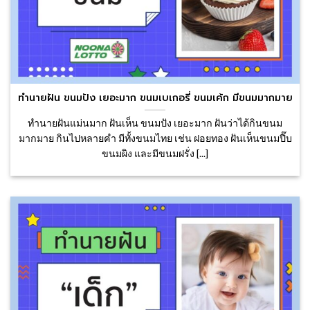
ทำนายฝัน ขนมปัง เยอะมาก ขนมเบเกอรี่ ขนมเค้ก มีขนมมากมาย
ทำนายฝันแม่นมาก ฝันเห็น ขนมปัง เยอะมาก ฝันว่าได้กินขนม
มากมาย กินไปหลายคำ มีทั้งขนมไทย เช่น ฝอยทอง ฝันเห็นขนมปี๊บ
ขนมผิง และมีขนมฝรั่ง [...]