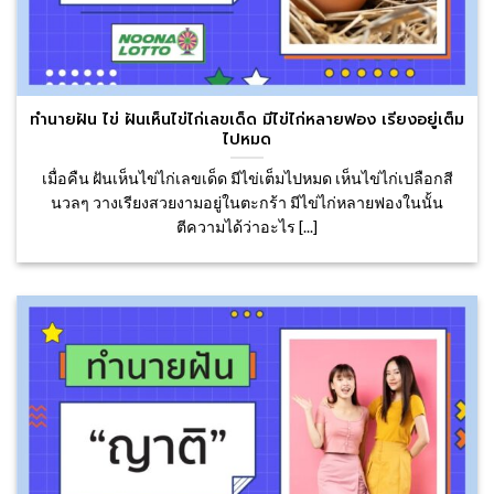
ทำนายฝัน ไข่ ฝันเห็นไข่ไก่เลขเด็ด มีไข่ไก่หลายฟอง เรียงอยู่เต็ม
ไปหมด
เมื่อคืน ฝันเห็นไข่ไก่เลขเด็ด มีไข่เต็มไปหมด เห็นไข่ไก่เปลือกสี
นวลๆ วางเรียงสวยงามอยู่ในตะกร้า มีไข่ไก่หลายฟองในนั้น
ตีความได้ว่าอะไร [...]