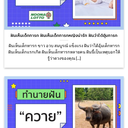
ฝันเห็นเด็กทารก ฝันเห็นเด็กทารกหญิงน่ารัก ฝันว่าได้อุ้มทารก
ฝันเห็นเด็กทารก ขาว อวบ สมบูรณ์ แข็งแรง ฝันว่าได้อุ้มเด็กทารก
ฝันเห็นเด็กแรกเกิด ฝันเห็นเด็กทารกหลายคน ฝันนี้เป็นเหตุบอกให้
รู้ว่าดวงของคุณ [...]