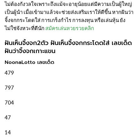
ไม่ต้องกังวลใจเพราะถึงแม้จะอายุน้อยแต่มีความเป็นผู้ใหญ่
เป็นผู้นำ เมื่อเข้ามาแล้วจะช่วยส่งเสริมเราให้ดีขึ้น หากฝันว่า
จิ้งจกกระโดดใส่ การเกร็งกำไร การลงทุน หรือเล่นหุ้น ยัง
ไม่ใช่จังหวะที่ดีนัก
สมัครเล่นหวยรวยคลิก
ฝันเห็นจิ้งจก2ตัว ฝันเห็นจิ้งจกกระโดดใส่ เลขเด็ด
ฝันว่าจิ้งจกเกาะแขน
NoonaLotto เลขเด็ด
479
797
704
47
14