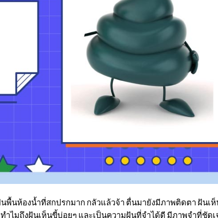
ป็นพื้นห้องน้ำที่สกปรกมาก กลัวแล้วจ้า ตื่นมายังมีภาพติดตา ฝันเห็น
ด ทำไมถึงฝันเห็นขี้บ่อยๆ และเป็นความฝันที่จำได้ดี มีภาพจำที่ชัดเจน