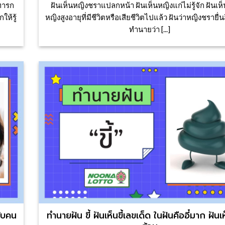
กทารก
ฝันเห็นหญิงชราแปลกหน้า ฝันเห็นหญิงแก่ไม่รู้จัก ฝันเห็
ให้รู้
หญิงสูงอายุที่มีชีวิตหรือเสียชีวิตไปแล้ว ฝันว่าหญิงชรายื่น
ทำนายว่า [...]
กับคน
ทำนายฝัน ขี้ ฝันเห็นขี้เลขเด็ด ในฝันคืออี๋มาก ฝันเห็