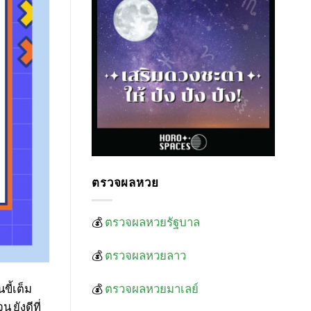
ตรวจผลหวย
💰
ตรวจผลหวยรัฐบาล
💰
ตรวจผลหวยลาว
💰
ตรวจผลหวยมาเลย์
ขี้เต็ม
 ยังดีที่