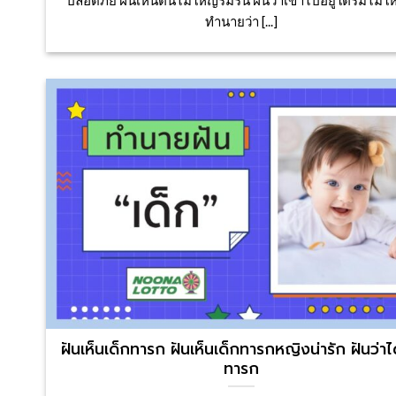
ปลอดภัย ฝันเห็นต้นไม้ใหญ่ร่มรื่น ฝันว่าเข้าไปอยู่ใต้ร่มไม้ใ
ทำนายว่า [...]
ฝันเห็นเด็กทารก ฝันเห็นเด็กทารกหญิงน่ารัก ฝันว่าได
ทารก