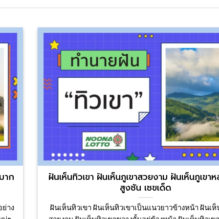
ยมาก
ฝันเห็นทิวเขา ฝันเห็นภูเขาสวยงาม ฝันเห็นภูเขา
สูงชัน เชขเด็ด
อย่าง
ฝันเห็นทิวเขา ฝันเห็นทิวเขาเป็นแนวยาวข้างหน้า ฝันเห็