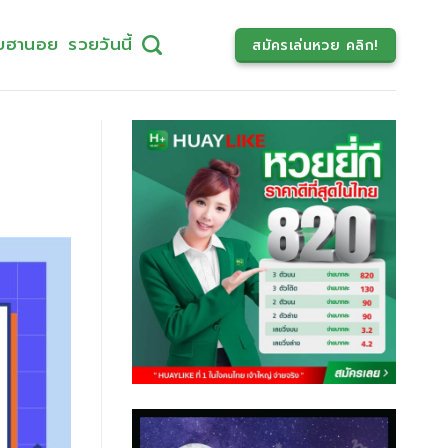
ยฮานอย
รวยวันนี้
สมัครเล่นหวย คลิก!