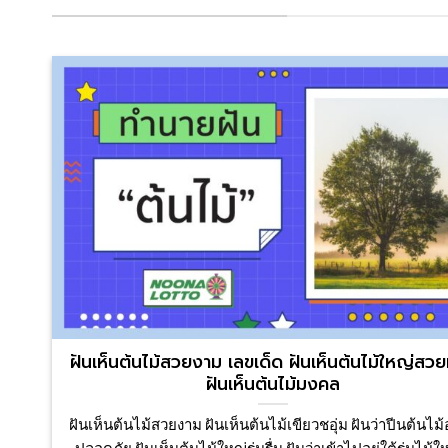
ฝันเห็นต้นไม้สวยงาม เลขเด็ด ฝันเห็นต้นไม้ใหญ่สว
ฝันเห็นต้นไม้มงคล
ฝันเห็นต้นไม้สวยงาม ฝันเห็นต้นไม้เขียวชอุ่ม ฝันว่าปีนต้นไม้