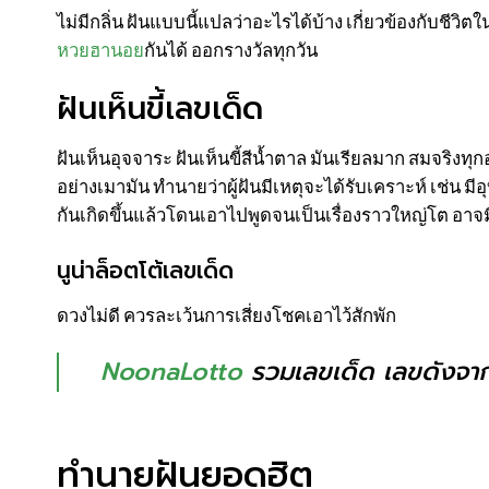
ไม่มีกลิ่น ฝันแบบนี้แปลว่าอะไรได้บ้าง เกี่ยวข้องกับชีว
หวยฮานอย
กันได้ ออกรางวัลทุกวัน
ฝันเห็นขี้เลขเด็ด
ฝันเห็นอุจจาระ ฝันเห็นขี้สีน้ำตาล มันเรียลมาก สมจริงทุกอย
อย่างเมามัน ทำนายว่าผู้ฝันมีเหตุจะได้รับเคราะห์ เช่น มีอุบ
กันเกิดขึ้นแล้วโดนเอาไปพูดจนเป็นเรื่องราวใหญ่โต อาจมี
นูน่าล็อตโต้เลขเด็ด
ดวงไม่ดี ควรละเว้นการเสี่ยงโชคเอาไว้สักพัก
NoonaLotto
รวมเลขเด็ด เลขดังจากทุ
ทำนายฝันยอดฮิต