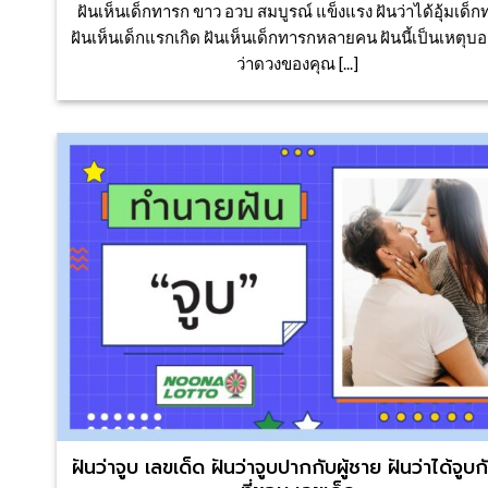
ฝันเห็นเด็กทารก ขาว อวบ สมบูรณ์ แข็งแรง ฝันว่าได้อุ้มเด็
ฝันเห็นเด็กแรกเกิด ฝันเห็นเด็กทารกหลายคน ฝันนี้เป็นเหตุบอก
ว่าดวงของคุณ [...]
ฝันว่าจูบ เลขเด็ด ฝันว่าจูบปากกับผู้ชาย ฝันว่าได้จูบ