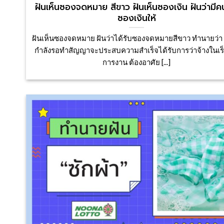
ฝันเห็นซองจดหมาย สีขาว ฝันเห็นซองเงิน ฝันว่ามีคน
ซองเงินให้
ฝันเห็นซองจดหมาย ฝันว่าได้รับซองจดหมายสีขาว ทำนายว่า ง
กำลังรอทำสัญญาจะประสบความสำเร็จได้รับการว่าจ้างในเร็ว
การงาน ต้องอาศัย [...]