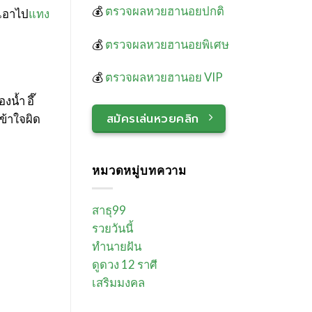
💰
ตรวจผลหวยฮานอยปกติ
วเอาไป
แทง
💰
ตรวจผลหวยฮานอยพิเศษ
💰
ตรวจผลหวยฮานอย VIP
งน้ำ อึ๊
สมัครเล่นหวยคลิก
เข้าใจผิด
หมวดหมู่บทความ
สาธุ99
รวยวันนี้
ทำนายฝัน
ดูดวง 12 ราศี
เสริมมงคล